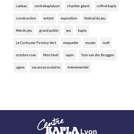
cadeau
centrekaplalyon
chantier géant
coffret kapla
construction
enfant
exposition
festival du jeu
fête du jeu
grand public
jeu
kapla
Le Corbusier Firminy Vert
maquette
musée
noël
octobre rose
Père Noël
sapin
Tom van der Bruggen
ugine
vacances scolaires
évènementiel